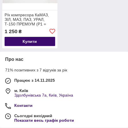
Р/к компресора КаМАЗ,
ЗІЛ, МАЗ, ПАЗ, УРАЛ,
Т-150 ПРЕМІУМ (Р1 =
60,4 мм, 2- циліндрового)
1 250
₴
5320-3509015
Купити
Про нас
71% позитивних з 7 відгуків за рік
Працює з 14.11.2025
м. Київ
Здолбунівська 7а, Київ, Україна
Контакти
Сьогодні вихідний
Показати весь графік роботи