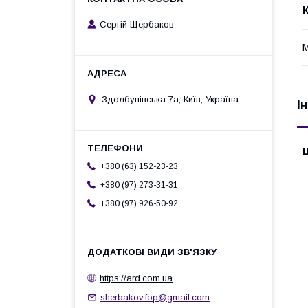
Сергій Щербаков
Здолбунівська 7а, Київ, Україна
І
Ц
+380 (63) 152-23-23
+380 (97) 273-31-31
+380 (97) 926-50-92
https://ard.com.ua
sherbakov.fop@gmail.com