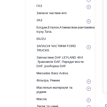
ГАЗ
Запасні частини мтз
УАЗ
Богдан,Еталон,Атаман,Іван,вантажівка
Ісузу,Тата.
ISUZU
ЗАПАСНІ ЧАСТИНИ FORD
TRUCKS
Запчастини DAF LEYLAND 4X4
,Трансмісія DAF, Передні мости
DAF, розборка DAF
Mercedes Benz Actros
Фільтра, Ремені
Мастильні матеріали та
рідини
Масла
С
Диски та шини