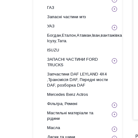
ГАЗ
Запасні частини мтз
УАЗ
Богдан,Еталон,Атаман,Іван,вантажівка
Ісузу,Тата.
ISUZU
ЗАПАСНІ ЧАСТИНИ FORD
TRUCKS
Запчастини DAF LEYLAND 4X4
,Трансмісія DAF, Передні мости
DAF, розборка DAF
Mercedes Benz Actros
Фільтра, Ремені
Мастильні матеріали та
рідини
Масла
Р
Диски та шини