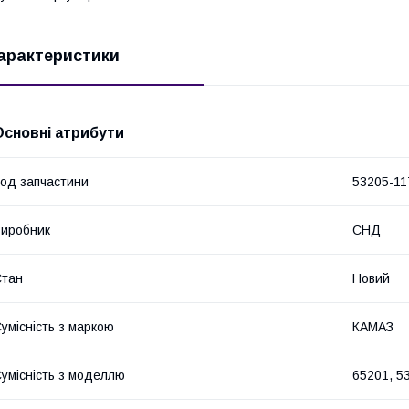
арактеристики
Основні атрибути
од запчастини
53205-11
иробник
СНД
Стан
Новий
умісність з маркою
КАМАЗ
умісність з моделлю
65201, 5