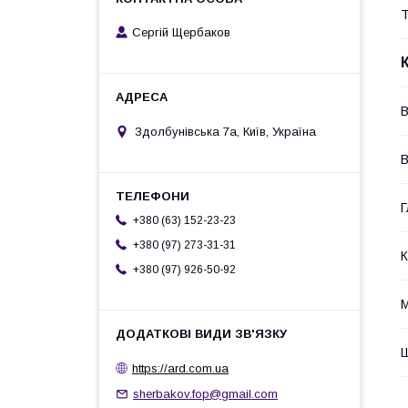
Т
Сергій Щербаков
В
Здолбунівська 7а, Київ, Україна
В
Г
+380 (63) 152-23-23
+380 (97) 273-31-31
К
+380 (97) 926-50-92
Ш
https://ard.com.ua
sherbakov.fop@gmail.com