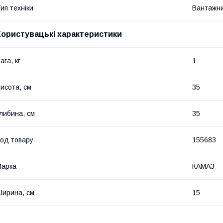
ип техніки
Вантажни
Користувацькі характеристики
ага, кг
1
исота, см
35
либина, см
35
од товару
155683
Марка
КАМАЗ
ирина, см
15