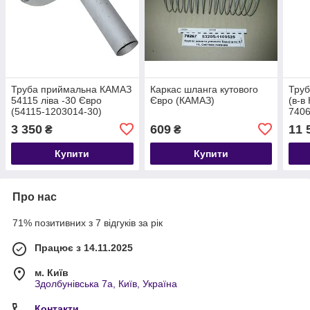
Труба приймальна КАМАЗ
Каркас шланга кутового
Труб
54115 ліва -30 Євро
Євро (КАМАЗ)
(в-в
(54115-1203014-30)
7406
3 350
609
11 
₴
₴
Купити
Купити
Про нас
71% позитивних з 7 відгуків за рік
Працює з 14.11.2025
м. Київ
Здолбунівська 7а, Київ, Україна
Контакти