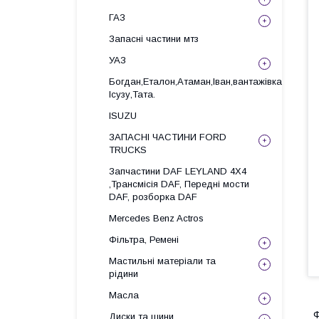
ГАЗ
Запасні частини мтз
УАЗ
Богдан,Еталон,Атаман,Іван,вантажівка
Ісузу,Тата.
ISUZU
ЗАПАСНІ ЧАСТИНИ FORD
TRUCKS
Запчастини DAF LEYLAND 4X4
,Трансмісія DAF, Передні мости
DAF, розборка DAF
Mercedes Benz Actros
Фільтра, Ремені
Мастильні матеріали та
рідини
Масла
Ф
Диски та шини