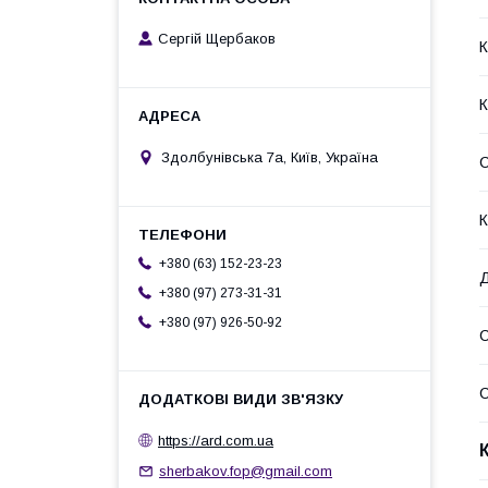
Сергій Щербаков
К
К
Здолбунівська 7а, Київ, Україна
К
+380 (63) 152-23-23
+380 (97) 273-31-31
+380 (97) 926-50-92
С
С
https://ard.com.ua
sherbakov.fop@gmail.com