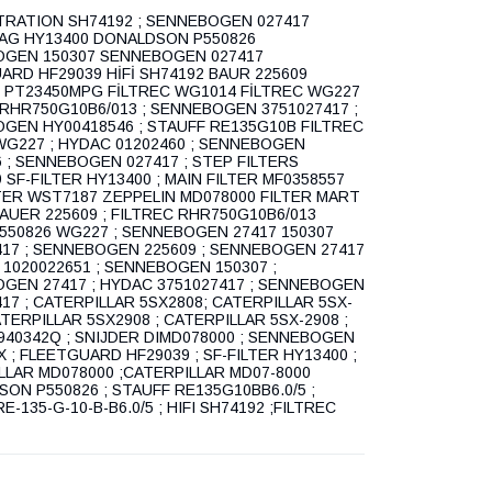
LTRATION SH74192 ; SENNEBOGEN 027417
AG HY13400 DONALDSON P550826
GEN 150307 SENNEBOGEN 027417
ARD HF29039 HİFİ SH74192 BAUR 225609
 PT23450MPG FİLTREC WG1014 FİLTREC WG227
 RHR750G10B6/013 ; SENNEBOGEN 3751027417 ;
GEN HY00418546 ; STAUFF RE135G10B FILTREC
WG227 ; HYDAC 01202460 ; SENNEBOGEN
6 ; SENNEBOGEN 027417 ; STEP FILTERS
 SF-FILTER HY13400 ; MAIN FILTER MF0358557
TER WST7187 ZEPPELIN MD078000 FILTER MART
BAUER 225609 ; FILTREC RHR750G10B6/013
P550826 WG227 ; SENNEBOGEN 27417 150307
417 ; SENNEBOGEN 225609 ; SENNEBOGEN 27417
 1020022651 ; SENNEBOGEN 150307 ;
GEN 27417 ; HYDAC 3751027417 ; SENNEBOGEN
17 ; CATERPILLAR 5SX2808; CATERPILLAR 5SX-
ATERPILLAR 5SX2908 ; CATERPILLAR 5SX-2908 ;
940342Q ; SNIJDER DIMD078000 ; SENNEBOGEN
 ; FLEETGUARD HF29039 ; SF-FILTER HY13400 ;
LLAR MD078000 ;CATERPILLAR MD07-8000
SON P550826 ; STAUFF RE135G10BB6.0/5 ;
E-135-G-10-B-B6.0/5 ; HIFI SH74192 ;FILTREC