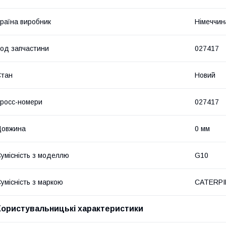
раїна виробник
Німеччин
од запчастини
027417
Стан
Новий
росс-номери
027417
Довжина
0 мм
умісність з моделлю
G10
умісність з маркою
CATERPI
Користувальницькі характеристики