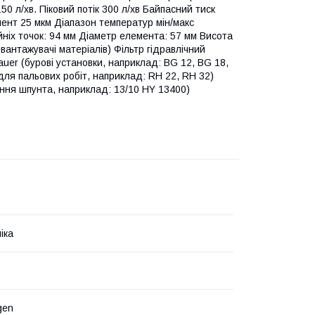
 л/хв. Піковий потік 300 л/хв Байпасний тиск
мент 25 мкм Діапазон температур мін/макс
йніх точок: 94 мм Діаметр елемента: 57 мм Висота
вантажувачі матеріалів) Фільтр гідравлічний
iBauer (бурові установки, наприклад: BG 12, BG 18,
для пальових робіт, наприклад: RH 22, RH 32)
ення шпунта, наприклад: 13/10 HY 13400)
іка
gen