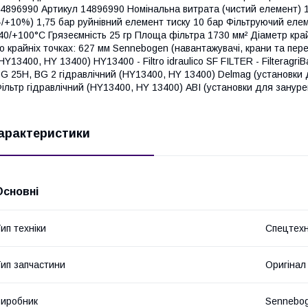
4896990 Артикул 14896990 Номінальна витрата (чистий елемент) 150
-/+10%) 1,75 бар руйнівний елемент тиску 10 бар Фільтруючий еле
40/+100°C Грязеємність 25 гр Площа фільтра 1730 мм² Діаметр кра
о крайніх точках: 627 мм Sennebogen (навантажувачі, крани та пере
HY13400, HY 13400) HY13400 - Filtro idraulico SF FILTER - Filteragr
G 25H, BG 2 гідравлічний (HY13400, HY 13400) Delmag (установки 
ільтр гідравлічний (HY13400, HY 13400) ABI (установки для занур
арактеристики
Основні
ип техніки
Спецтехн
ип запчастини
Оригінал
иробник
Sennebo