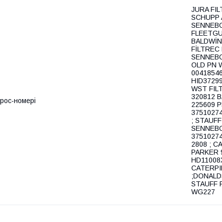
JURA FI
SCHUPP 
SENNEBO
FLEETGU
BALDWİN
FİLTREC
SENNEBO
OLD PN 
0041854
HID37299
WST FIL
320812 
рос-номері
225609 
3751027
; STAUFF
SENNEBO
37510274
2808 ; C
PARKER 
HD11008X
CATERPI
;DONALD
STAUFF R
WG227