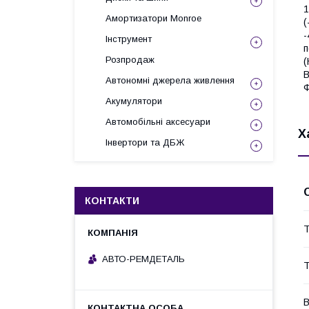
1
Амортизатори Monroe
(
-
Інструмент
п
Розпродаж
(
B
Автономні джерела живлення
Ф
Акумулятори
Автомобільні аксесуари
Х
Інвертори та ДБЖ
КОНТАКТИ
Т
АВТО-РЕМДЕТАЛЬ
Т
В