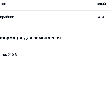
Стан
Новий
иробник
TATA
нформація для замовлення
іна:
210 ₴