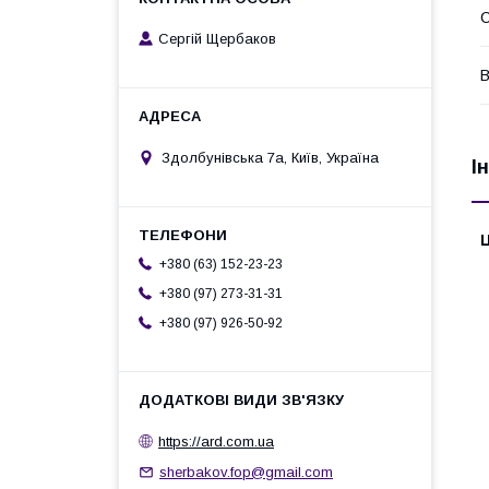
Сергій Щербаков
В
Здолбунівська 7а, Київ, Україна
І
Ц
+380 (63) 152-23-23
+380 (97) 273-31-31
+380 (97) 926-50-92
https://ard.com.ua
sherbakov.fop@gmail.com