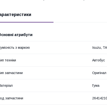
арактеристики
Основні атрибути
умісність з маркою
Isuzu, T
ип техніки
Автобус
ип запчастини
Оригінал
атеріал
Гума
од запчастини
2641421