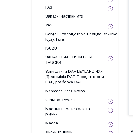
ГАЗ
Запасні частини мтз
УАЗ
Богдан,Еталон,Атаман,Іван,вантажівка
Ісузу,Тата.
ISUZU
ЗАПАСНІ ЧАСТИНИ FORD
TRUCKS
Запчастини DAF LEYLAND 4X4
,Трансмісія DAF, Передні мости
DAF, розборка DAF
Mercedes Benz Actros
Фільтра, Ремені
Мастильні матеріали та
рідини
Масла
Р
Диски та шини