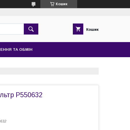
Кошик
Кошик
ЕННЯ ТА ОБМІН
льтр P550632
0632