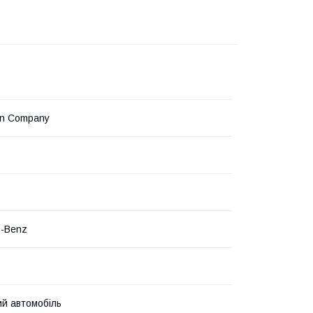
on Company
s-Benz
й автомобіль