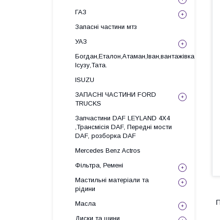
ГАЗ
Запасні частини мтз
УАЗ
Богдан,Еталон,Атаман,Іван,вантажівка
Ісузу,Тата.
ISUZU
ЗАПАСНІ ЧАСТИНИ FORD
TRUCKS
Запчастини DAF LEYLAND 4X4
,Трансмісія DAF, Передні мости
DAF, розборка DAF
Mercedes Benz Actros
Фільтра, Ремені
Мастильні матеріали та
рідини
П
Масла
Диски та шини