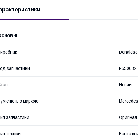
арактеристики
Основні
иробник
Donalds
од запчастини
P550632
Стан
Новий
умісність з маркою
Mercede
ип запчастини
Оригінал
ип техніки
Вантажни