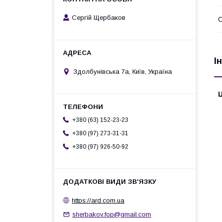
Сергій Щербаков
С
І
Здолбунівська 7а, Київ, Україна
Ц
+380 (63) 152-23-23
+380 (97) 273-31-31
+380 (97) 926-50-92
https://ard.com.ua
sherbakov.fop@gmail.com