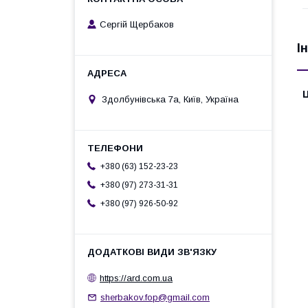
Сергій Щербаков
І
Ц
Здолбунівська 7а, Київ, Україна
+380 (63) 152-23-23
+380 (97) 273-31-31
+380 (97) 926-50-92
https://ard.com.ua
sherbakov.fop@gmail.com