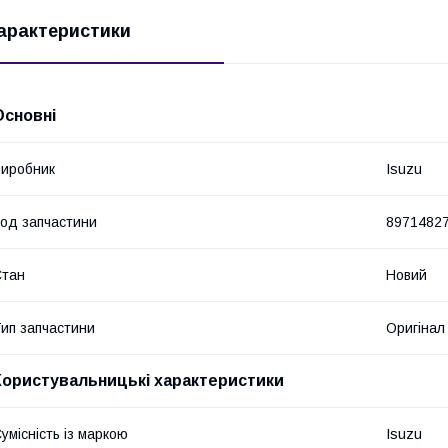
арактеристики
Основні
иробник
Isuzu
од запчастини
8971482
Стан
Новий
ип запчастини
Оригінал
Користувальницькі характеристики
умісність із маркою
Isuzu