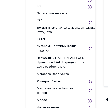
ГАЗ
Запасні частини мтз
УАЗ
Богдан,Еталон,Атаман,Іван,вантажівка
Ісузу,Тата.
ISUZU
ЗАПАСНІ ЧАСТИНИ FORD
TRUCKS
Запчастини DAF LEYLAND 4X4
,Трансмісія DAF, Передні мости
DAF, розборка DAF
Mercedes Benz Actros
Фільтра, Ремені
Мастильні матеріали та
рідини
Ф
Масла
Диски та шини