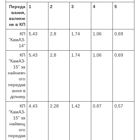
Переда
1
2
3
4
5
вання,
включе
не в КП
КП
5,43
2,8
1,74
1,06
0,69
"КамАЗ-
14"
КП
5,43
2,8
1,74
1,06
0,69
"КамАЗ-
15" за
найнижч
ого
передав
ання в
ділнику
КП
4,43
2,28
1,42
0,87
0,57
"КамАЗ-
15" за
найвищ
ого
передав