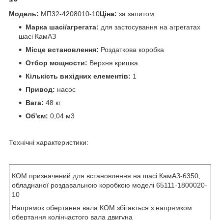
Модель:
МП32-4208010-10
Ціна:
за запитом
Марка шасі/агрегата:
для застосування на агрегатах
шасі КамАЗ
Місце встановлення:
Роздаткова коробка
Отбор мощности:
Верхня кришка
Кількість вихідних елементів:
1
Привод:
насос
Вага:
48 кг
Об'єм:
0,04 м
3
Технічні характеристики:
КОМ призначений для встановлення на шасі КамАЗ-6350,
обладнаної роздавальною коробкою моделі 65111-1800020-
10
Напрямок обертання вала КОМ збігається з напрямком
обертання колінчастого вала двигуна