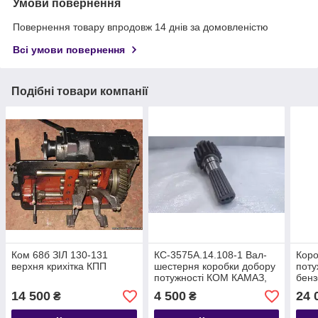
Умови повернення
Повернення товару впродовж 14 днів за домовленістю
Всі умови повернення
Подібні товари компанії
Ком 68б ЗІЛ 130-131
КС-3575А.14.108-1 Вал-
Коро
верхня крихітка КПП
шестерня коробки добору
поту
потужності КОМ КАМАЗ,
бенз
ЗІЛ 133 ГЯ
(пр-
14 500
4 500
24 
₴
₴
532