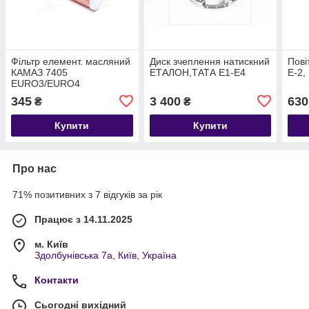
Фільтр елемент. масляний
Диск зчеплення натискний
Пові
КАМАЗ 7405
ЕТАЛОН,ТАТА Е1-Е4
E-2,
EURO3/EURO4
(виробництво WIX-Filtron)
345
3 400
630
₴
₴
Купити
Купити
Про нас
71% позитивних з 7 відгуків за рік
Працює з 14.11.2025
м. Київ
Здолбунівська 7а, Київ, Україна
Контакти
Сьогодні вихідний