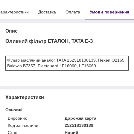
арактеристики
Доставка
Оплата
Умови повернення
Опис
Оливний фільтр ЕТАЛОН, TATA Е-3
Фільтр масляний аналог TATA 252518130139, Hexen O2165,
Baldwin B7357, Fleetguard LF16060, LF16060
Характеристики
Основні
Виробник
Дорожня карта
Код запчастини
252518130139
Стан
Новий