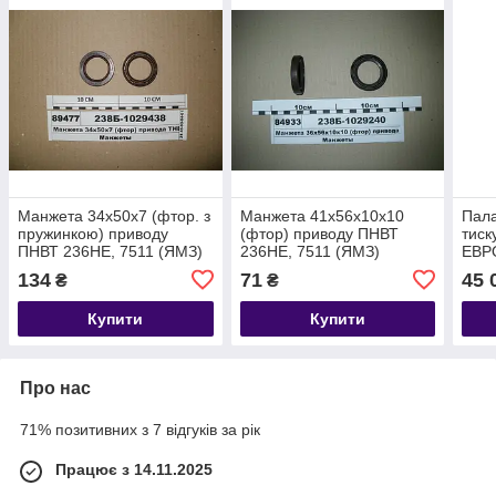
Манжета 34х50х7 (фтор. з
Манжета 41х56х10х10
Пала
пружинкою) приводу
(фтор) приводу ПНВТ
тиск
ПНВТ 236НЕ, 7511 (ЯМЗ)
236НЕ, 7511 (ЯМЗ)
ЕВР
ЯМЗ
134
71
45 
₴
₴
(МАЗ
МЗКТ
Купити
Купити
133.
Про нас
71% позитивних з 7 відгуків за рік
Працює з 14.11.2025