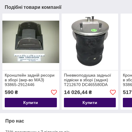
Подібні товари компанії
Кронштейн задній ресори
Пневмоподушка задньої
Крон
в зборі (вир-во МАЗ)
підвіски в зборі (задня)
в зб
93865-2912446
T212670 DC465580DA
938
590
14 026,44
517
₴
₴
Купити
Купити
Про нас