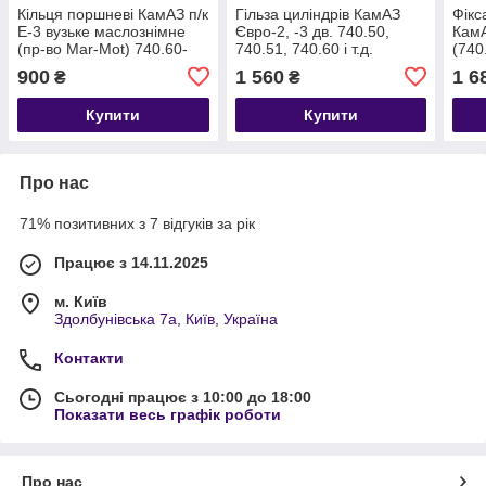
Кільця поршневі КамАЗ п/к
Гільза циліндрів КамАЗ
Фікс
Е-3 вузьке маслознімне
Євро-2, -3 дв. 740.50,
Кам
(пр-во Mar-Mot) 740.60-
740.51, 740.60 і т.д.
(740
1000106-02
740.51-1002021
900
1 560
1 6
₴
₴
Купити
Купити
Про нас
71% позитивних з 7 відгуків за рік
Працює з 14.11.2025
м. Київ
Здолбунівська 7а, Київ, Україна
Контакти
Сьогодні працює з 10:00 до 18:00
Показати весь графік роботи
Про нас