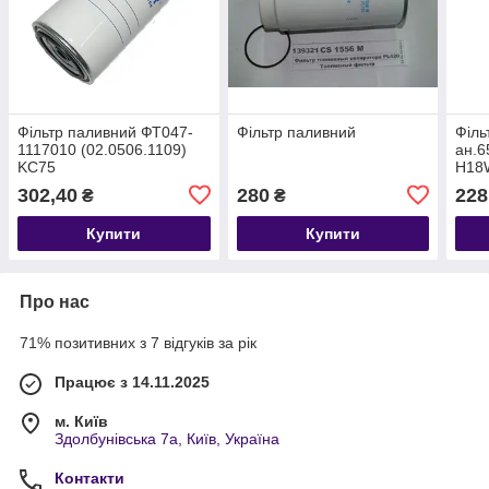
Фільтр паливний ФТ047-
Фільтр паливний
Філь
1117010 (02.0506.1109)
ан.6
KC75
H18
FF54
302,40
280
228
₴
₴
(WK9
Купити
Купити
Про нас
71% позитивних з 7 відгуків за рік
Працює з 14.11.2025
м. Київ
Здолбунівська 7а, Київ, Україна
Контакти