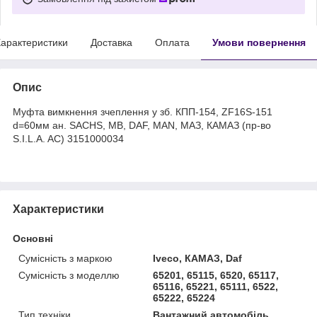
арактеристики
Доставка
Оплата
Умови повернення
Опис
Муфта вимкнення зчеплення у зб. КПП-154, ZF16S-151
d=60мм ан. SACHS, MB, DAF, MAN, МАЗ, КАМАЗ (пр-во
S.I.L.A. AC) 3151000034
Характеристики
Основні
Сумісність з маркою
Iveco, КАМАЗ, Daf
Сумісність з моделлю
65201, 65115, 6520, 65117,
65116, 65221, 65111, 6522,
65222, 65224
Тип техніки
Вантажний автомобіль