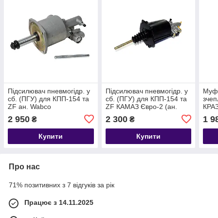
Підсилювач пневмогідр. у
Підсилювач пневмогідр. у
Муф
сб. (ПГУ) для КПП-154 та
сб. (ПГУ) для КПП-154 та
зчеп
ZF ан. Wabco
ZF КАМАЗ Євро-2 (ан.
КРАЗ
970.051.423.0, ПААЗ
Wabco 9700514230) (пр-
2 950
2 300
1 9
₴
₴
14.1609010 (пр-во S.I.L.A.
во S.I.L.A. AC) 970 051 423
AC) 11.1602410-40
0
Купити
Купити
Про нас
71% позитивних з 7 відгуків за рік
Працює з 14.11.2025