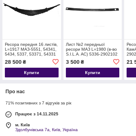
Ресора передня 16 листів,
Лист №2 передньої
Ресо
L=1917 МАЗ-5551, 54341,
ресори МАЗ L=1980 (в-во
КамА
5434, 5337, 53371, 54331
S.I.L.A. AC) 5336-2902102
290
(в-во S.I.L.A. AC) 64221-
28 500
3 500
21 
₴
₴
2902012-03
Купити
Купити
Про нас
71% позитивних з 7 відгуків за рік
Працює з 14.11.2025
м. Київ
Здолбунівська 7а, Київ, Україна