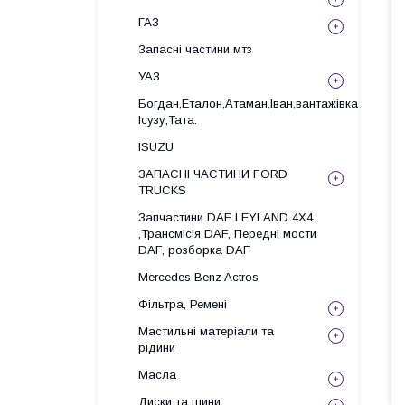
ГАЗ
Запасні частини мтз
УАЗ
Богдан,Еталон,Атаман,Іван,вантажівка
Ісузу,Тата.
ISUZU
ЗАПАСНІ ЧАСТИНИ FORD
TRUCKS
Запчастини DAF LEYLAND 4X4
,Трансмісія DAF, Передні мости
DAF, розборка DAF
Mercedes Benz Actros
Фільтра, Ремені
Мастильні матеріали та
рідини
Масла
Диски та шини