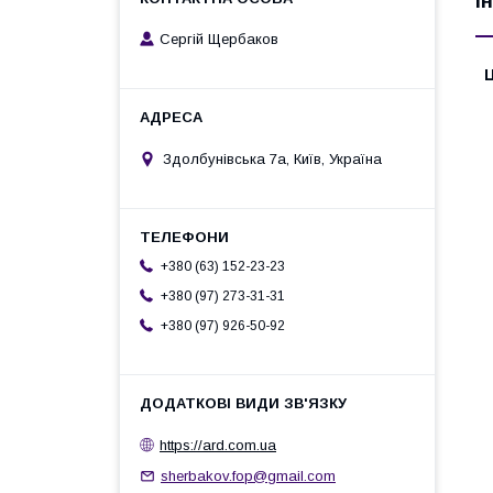
І
Сергій Щербаков
Ц
Здолбунівська 7а, Київ, Україна
+380 (63) 152-23-23
+380 (97) 273-31-31
+380 (97) 926-50-92
https://ard.com.ua
sherbakov.fop@gmail.com