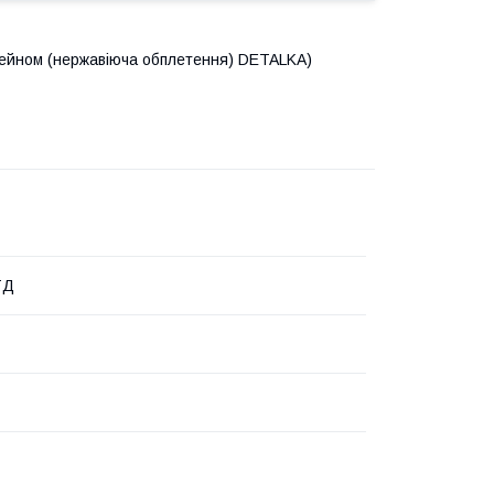
ейном (нержавіюча обплетення) DETALKA)
ТД