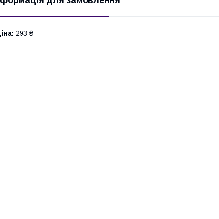
нформація для замовлення
іна:
293 ₴