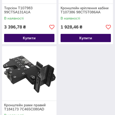
Торсіон T107983
Кронштейн кріплення кабіни
99CT5A131A1A
T107386 98CT5T086AA
В наявності
В наявності
3 396,78
1 928,46
₴
₴
Купити
Купити
Кронштейн рами правий
T184173 7C465C080AD