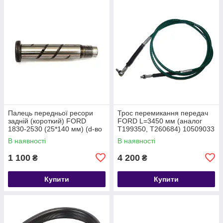
Палець передньої ресори
Трос перемикання передач
задній (короткий) FORD
FORD L=3450 мм (аналог
1830-2530 (25*140 мм) (d-во
T199350, T260684) 10509033
FORD) T199420
4C467E395AC
В наявності
В наявності
BC465A314AA
1 100
4 200
₴
₴
Купити
Купити