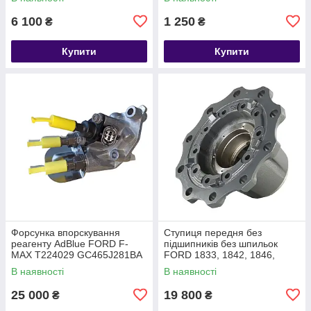
LC463123AA
6 100
1 250
₴
₴
Купити
Купити
Форсунка впорскування
Ступиця передня без
реагенту AdBlue FORD F-
підшипників без шпильок
MAX T224029 GC465J281BA
FORD 1833, 1842, 1846,
1848, 25 DC46-1104-CF
В наявності
В наявності
(KP.08.11) DC461104CF
25 000
19 800
₴
₴