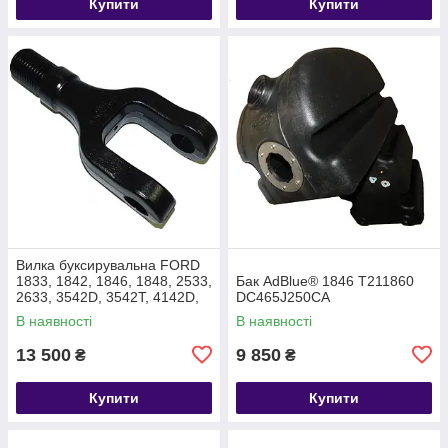
Купити
Купити
Вилка буксирувальна FORD
1833, 1842, 1846, 1848, 2533,
Бак AdBlue® 1846 T211860
2633, 3542D, 3542T, 4142D,
DC465J250CA
F-MAX T219135
В наявності
В наявності
GC4617A954AA
13 500
9 850
₴
₴
Купити
Купити