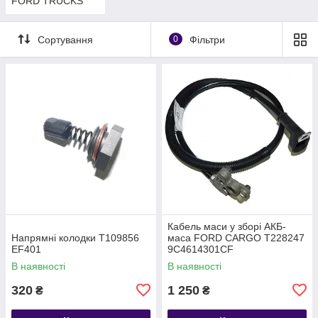
FORD TRUCKS
Сортування
0
Фільтри
Кабель маси у зборі АКБ-
Напрямні колодки T109856
маса FORD CARGO T228247
EF401
9C4614301CF
В наявності
В наявності
320
1 250
₴
₴