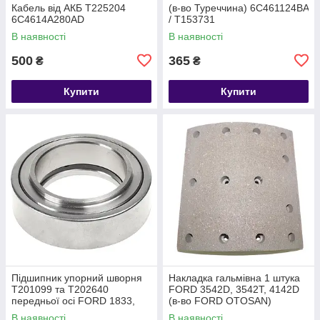
Кабель від АКБ T225204
(в-во Туреччина) 6C461124BA
6C4614A280AD
/ T153731
В наявності
В наявності
500
365
₴
₴
Купити
Купити
Підшипник упорний шворня
Накладка гальмівна 1 штука
T201099 та T202640
FORD 3542D, 3542T, 4142D
передньої осі FORD 1833,
(в-во FORD OTOSAN)
1842, 1846, 1848, 2533, 2633,
T232260 HC462022AA
В наявності
В наявності