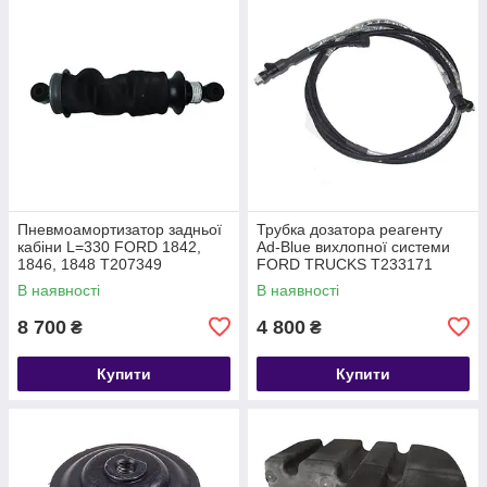
Пневмоамортизатор задньої
Трубка дозатора реагенту
кабіни L=330 FORD 1842,
Ad-Blue вихлопної системи
1846, 1848 T207349
FORD TRUCKS T233171
DC465C063BB
KTGC465J249BA
В наявності
В наявності
8 700
4 800
₴
₴
Купити
Купити