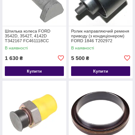
Шпилька колеса FORD
Ролик направляючий ременя
3542D, 3542T, 4142D
приводу (з кондиціонером)
T342167 FC461118CC
FORD 1846 T202972
DC466A228BA
В наявності
В наявності
1 630
5 500
₴
₴
Купити
Купити