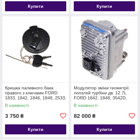
Купити
Купити
Кришка паливного бака
Модулятор зміни геометрії
правого з ключами FORD
лопатей турбіни дв. 12.7L
1833, 1842, 1846, 1848, 2533,
FORD 1842, 1848, 3542D,
2633, 3542D, 3542T, 4142D
3542T, 4142D T356488
В наявності
В наявності
T209680
GC469G488AC
3 750
82 000
₴
₴
Купити
Купити