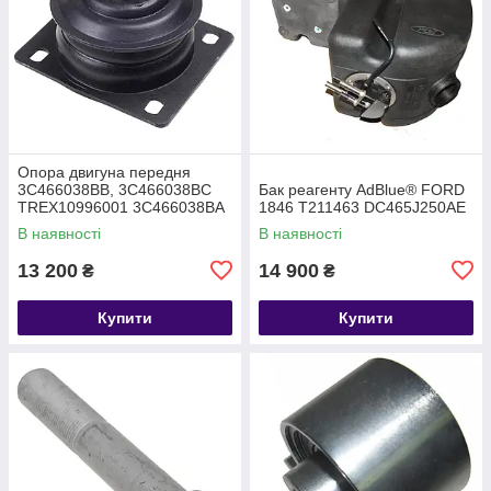
Опора двигуна передня
3C466038BB, 3C466038BC
Бак реагенту AdBlue® FORD
TREX10996001 3C466038BA
1846 T211463 DC465J250AE
В наявності
В наявності
13 200
14 900
₴
₴
Купити
Купити