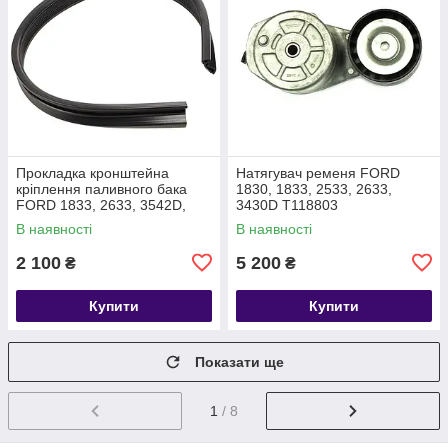
Прокладка кронштейна
Натягувач ременя FORD
кріплення паливного бака
1830, 1833, 2533, 2633,
FORD 1833, 2633, 3542D,
3430D T118803
3542T, 4142D T199467
2C466A228AA
В наявності
В наявності
BC469C033AA
2 100
5 200
₴
₴
Купити
Купити
Показати ще
1
/ 8