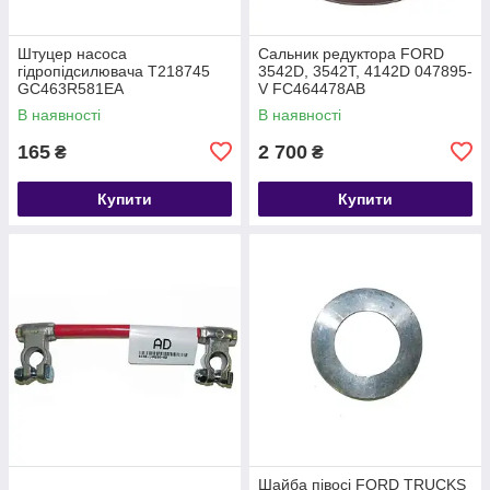
Штуцер насоса
Сальник редуктора FORD
гідропідсилювача T218745
3542D, 3542T, 4142D 047895-
GC463R581EA
V FC464478AB
В наявності
В наявності
165
2 700
₴
₴
Купити
Купити
Шайба півосі FORD TRUCKS