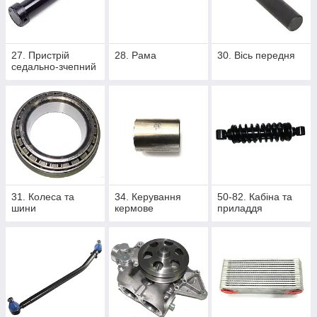
Благодаря модернизированной аэродинамике и
обновлённым системам управления, F-MAX L Gen 2.0
демонстрирует улучшенные показатели эффективности при
магистральных перевозках.
27. Пристрій
28. Рама
30. Вісь передня
седально-зчепний
31. Колеса та
34. Керування
50-82. Кабіна та
шини
кермове
приладдя