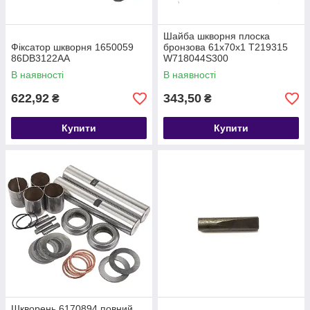
Шайба шкворня плоска
Фіксатор шкворня 1650059
бронзова 61х70х1 T219315
86DB3122AA
W718044S300
В наявності
В наявності
622,92
343,50
₴
₴
Купити
Купити
Шкворень 6170894 повний