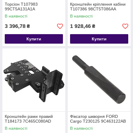
Торсіон T107983
Кронштейн кріплення кабіни
99CT5A131A1A
T107386 98CT5T086AA
В наявності
В наявності
3 396,78
1 928,46
₴
₴
Купити
Купити
Кронштейн рами правий
Фіксатор шкворня FORD
T184173 7C465C080AD
Cargo T230125 9C463122AB
В наявності
В наявності