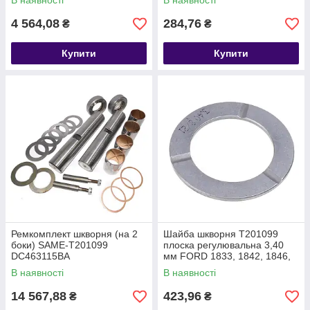
В наявності
В наявності
4 564,08
284,76
₴
₴
Купити
Купити
Ремкомплект шкворня (на 2
Шайба шкворня T201099
боки) SAME-T201099
плоска регулювальна 3,40
DC463115BA
мм FORD 1833, 1842, 1846,
1848, 2533, 2633, T215749
В наявності
В наявності
EC463117SA
14 567,88
423,96
₴
₴