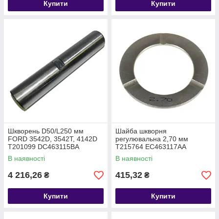
Купити
Купити
Шкворень D50/L250 мм
Шайба шкворня
FORD 3542D, 3542T, 4142D
регулювальна 2,70 мм
T201099 DC463115BA
T215764 EC463117AA
В наявності
В наявності
4 216,26
415,32
₴
₴
Купити
Купити