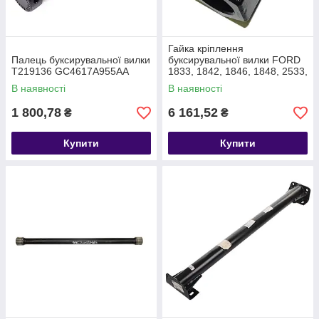
Гайка кріплення
Палець буксирувальної вилки
буксирувальної вилки FORD
T219136 GC4617A955AA
1833, 1842, 1846, 1848, 2533,
2633, 3542D, 3542 T219141
В наявності
В наявності
GC4617B787AA
1 800,78
6 161,52
₴
₴
Купити
Купити