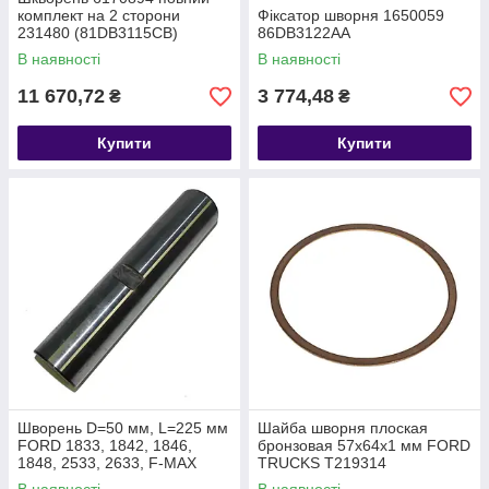
комплект на 2 сторони
Фіксатор шворня 1650059
231480 (81DB3115CB)
86DB3122AA
81DB3115CB KIT
В наявності
В наявності
11 670,72
3 774,48
₴
₴
Купити
Купити
Шворень D=50 мм, L=225 мм
Шайба шворня плоская
FORD 1833, 1842, 1846,
бронзовая 57х64х1 мм FORD
1848, 2533, 2633, F-MAX
TRUCKS T219314
T202640 DC463115AA
W718043S300