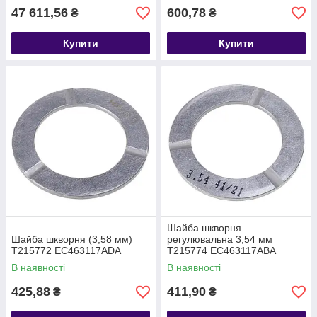
47 611,56
600,78
₴
₴
Купити
Купити
Шайба шкворня
Шайба шкворня (3,58 мм)
регулювальна 3,54 мм
T215772 EC463117ADA
T215774 EC463117ABA
В наявності
В наявності
425,88
411,90
₴
₴