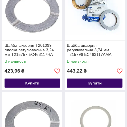
Шайба шкворня T201099
Шайба шкворня
плоска регулювальна 3,24
регулювальна 3,74 мм
мм T215757 EC463117HA
T215796 EC463117AMA
В наявності
В наявності
423,96
443,22
₴
₴
Купити
Купити