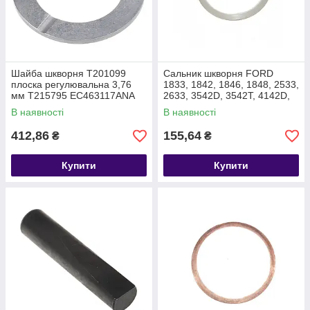
Шайба шкворня T201099
Сальник шкворня FORD
плоска регулювальна 3,76
1833, 1842, 1846, 1848, 2533,
мм T215795 EC463117ANA
2633, 3542D, 3542T, 4142D,
F-MAX T201104 DC463178AB
В наявності
В наявності
412,86
155,64
₴
₴
Купити
Купити