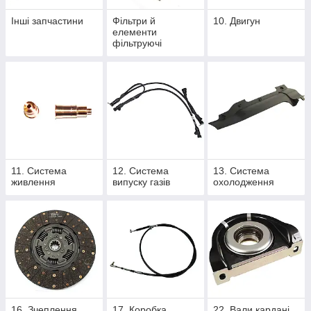
Інші запчастини
Фільтри й
10. Двигун
елементи
фільтруючі
11. Система
12. Система
13. Система
живлення
випуску газів
охолодження
16. Зчеплення
17. Коробка
22. Вали кардані