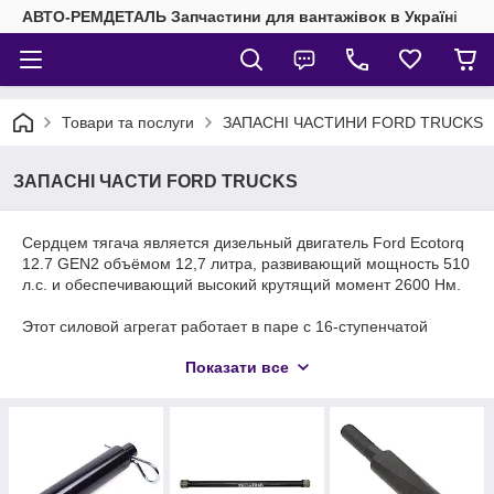
АВТО-РЕМДЕТАЛЬ Запчастини для вантажівок в Україні
Товари та послуги
ЗАПАСНІ ЧАСТИНИ FORD TRUCKS
ЗАПАСНІ ЧАСТИ FORD TRUCKS
Сердцем тягача является дизельный двигатель Ford Ecotorq
12.7 GEN2 объёмом 12,7 литра, развивающий мощность 510
л.с. и обеспечивающий высокий крутящий момент 2600 Нм.
Этот силовой агрегат работает в паре с 16-ступенчатой
автоматизированной трансмиссией Ecotorq, которая
Показати все
обеспечивает:
плавное переключение передач;
оптимальное распределение тягового усилия;
стабильную работу под нагрузкой;
снижение расхода топлива.