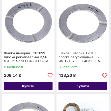
Шайба шкворня T201099
Шайба шкворня T201099
плоска регулювальна 3,56
плоска регулювальна 3,26
мм T215773 EC463117ACA
мм T215756 EC463117JA
В наявності
В наявності
208,14
418,20
₴
₴
Купити
Купити