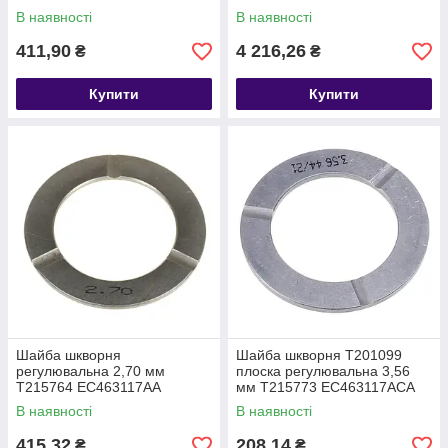
В наявності
В наявності
411,90
4 216,26
₴
₴
Купити
Купити
Шайба шкворня
Шайба шкворня T201099
регулювальна 2,70 мм
плоска регулювальна 3,56
T215764 EC463117AA
мм T215773 EC463117ACA
В наявності
В наявності
415,32
208,14
₴
₴