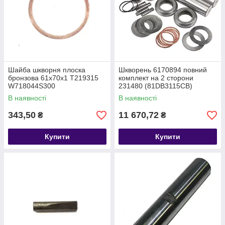
Шайба шкворня плоска
Шкворень 6170894 повний
бронзова 61х70х1 T219315
комплект на 2 сторони
W718044S300
231480 (81DB3115CB)
81DB3115CB KIT
В наявності
В наявності
343,50
11 670,72
₴
₴
Купити
Купити