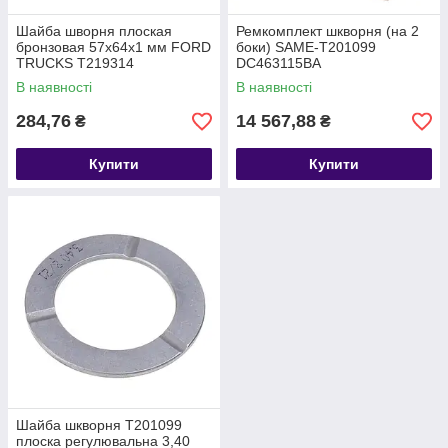
Шайба шворня плоская
Ремкомплект шкворня (на 2
бронзовая 57х64х1 мм FORD
боки) SAME-T201099
TRUCKS T219314
DC463115BA
W718043S300
В наявності
В наявності
284,76
14 567,88
₴
₴
Купити
Купити
Шайба шкворня T201099
плоска регулювальна 3,40