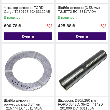
Фіксатор шкворня FORD
Шайба шкворня (3,58 мм)
Cargo T230125 9C463122AB
T215772 EC463117ADA
В наявності
В наявності
600,78
425,88
₴
₴
Купити
Купити
Шайба шкворня
Шкворень D50/L250 мм
регулювальна 3,54 мм
FORD 3542D, 3542T, 4142D
T215774 EC463117ABA
T201099 DC463115BA