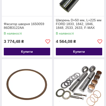
Шворень D=50 мм, L=225 мм
Фіксатор шворня 1650059
FORD 1833, 1842, 1846,
86DB3122AA
1848, 2533, 2633, F-MAX
T202640 DC463115AA
В наявності
В наявності
3 774,48
4 564,08
₴
₴
Купити
Купити