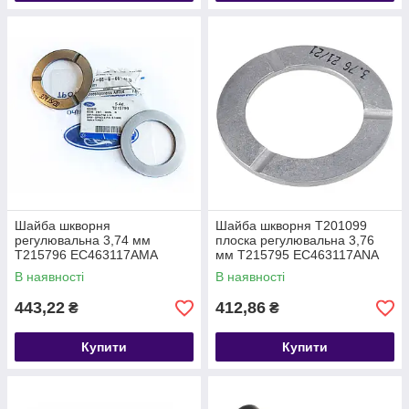
Шайба шкворня
Шайба шкворня T201099
регулювальна 3,74 мм
плоска регулювальна 3,76
T215796 EC463117AMA
мм T215795 EC463117ANA
В наявності
В наявності
443,22
412,86
₴
₴
Купити
Купити