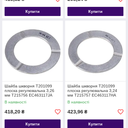
Купити
Купити
Шайба шкворня T201099
Шайба шкворня T201099
плоска регулювальна 3,26
плоска регулювальна 3,24
мм T215756 EC463117JA
мм T215757 EC463117HA
В наявності
В наявності
418,20
423,96
₴
₴
Купити
Купити