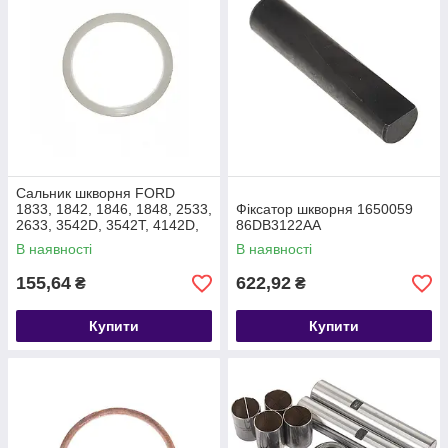
Сальник шкворня FORD
1833, 1842, 1846, 1848, 2533,
Фіксатор шкворня 1650059
2633, 3542D, 3542T, 4142D,
86DB3122AA
F-MAX T201104 DC463178AB
В наявності
В наявності
155,64
622,92
₴
₴
Купити
Купити