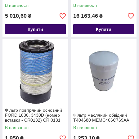
2C468B546KC
В наявності
В наявності
5 010,60
16 163,46
₴
₴
Купити
Купити
Фільтр повітряний основний
FORD 1830, 3430D (номер
Фільтр масляний обвідний
вставки - CR0132) CR 0131
T404680 MEMC466C769AA
3C469601AB
В наявності
В наявності
1 950
1 253,10
₴
₴