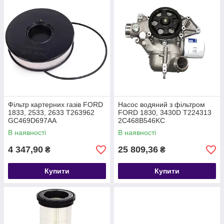
Фільтр картерних газів FORD
Насос водяний з фільтром
1833, 2533, 2633 T263962
FORD 1830, 3430D T224313
GC469D697AA
2C468B546KC
В наявності
В наявності
4 347,90
25 809,36
₴
₴
Купити
Купити