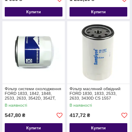
Купити
Купити
Фільтр системи охолодження
Фільтр масляний обвідний
FORD 1833, 1842, 1848,
FORD 1830, 1833, 2533,
2533, 2633, 3542D, 3542T,
2633, 3430D CS 1557
4142D, F-MAX T211900
W1160/5
В наявності
В наявності
EC468A469AA
547,80
417,72
₴
₴
Купити
Купити