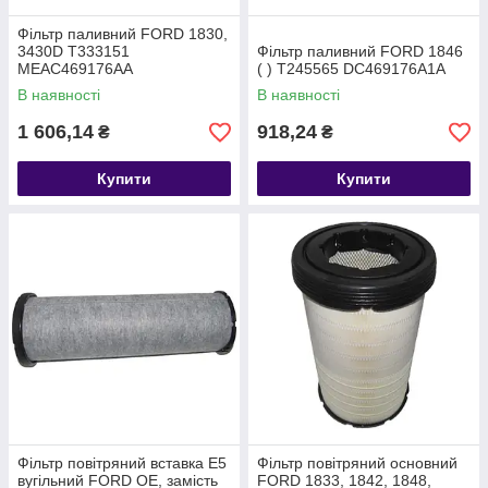
Фільтр паливний FORD 1830,
3430D T333151
Фільтр паливний FORD 1846
MEAC469176AA
( ) T245565 DC469176A1A
В наявності
В наявності
1 606,14
918,24
₴
₴
Купити
Купити
Фільтр повітряний вставка E5
Фільтр повітряний основний
вугільний FORD OE, замість
FORD 1833, 1842, 1848,