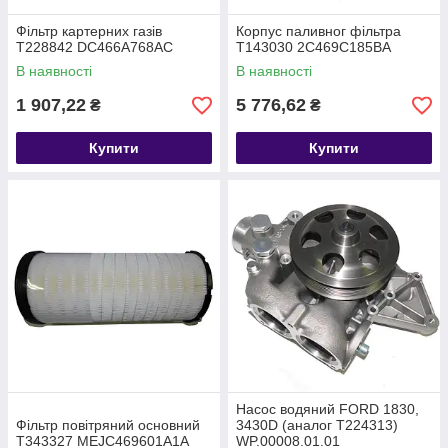
Фільтр картерних газів
Корпус паливног фільтра
T228842 DC466A768AC
T143030 2C469C185BA
В наявності
В наявності
1 907,22
5 776,62
₴
₴
Купити
Купити
Насос водяний FORD 1830,
Фільтр повітряний основний
3430D (аналог T224313)
T343327 MEJC469601A1A
WP.00008.01.01