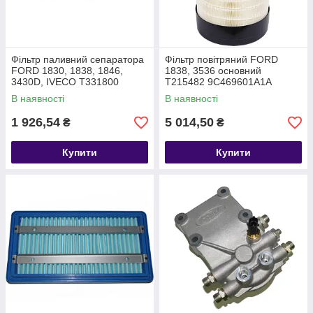
Фільтр паливний сепаратора
Фільтр повітряний FORD
FORD 1830, 1838, 1846,
1838, 3536 основний
3430D, IVECO T331800
T215482 9C469601A1A
ME3C469176CA
В наявності
В наявності
1 926,54
5 014,50
₴
₴
Купити
Купити