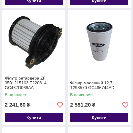
Купити
Купити
Фільтр ретардера ZF
0501215163 T220814
Фільтр масляний 12,7
GC467D068AA
T298570 GC466744AD
В наявності
В наявності
2 241,60
2 581,20
₴
₴
Купити
Купити