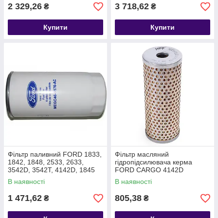
2 329,26
3 718,62
₴
₴
Купити
Купити
Фільтр паливний FORD 1833,
Фільтр масляний
1842, 1848, 2533, 2633,
гідропідсилювача керма
3542D, 3542T, 4142D, 1845
FORD CARGO 4142D
T333152 MEGC469176AC
T220478 9C463C602EB
В наявності
В наявності
1 471,62
805,38
₴
₴