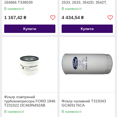
164866 T338039
2533, 2633, 3542D, 3542T,
MEGC469601B1A
4142D T338038
В наявності
В наявності
MEGC469601A1A
1 167,42
4 434,54
₴
₴
Купити
Купити
Фільтр повітряний
турбокомпресора FORD 1846
Фільтр паливний T319343
T231022 DC469N492AB
GC469176CA
В наявності
В наявності