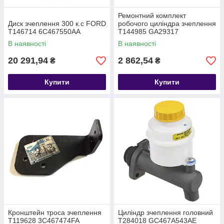
Ремонтний комплект
Диск зчеплення 300 к.с FORD
робочого циліндра зчеплення
T146714 6C467550AA
T144985 GA29317
В наявності
В наявності
20 291,94
2 862,54
₴
₴
Купити
Купити
Кронштейн троса зчеплення
Циліндр зчеплення головний
T119628 3C467474FA
T284018 GC467A543AE