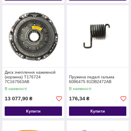
Диск зчеплення нажимной
(корзина) T176724
Пружина педалі гальма
7С167563АВ
6086475 81DB2472AB
В наявності
В наявності
13 077,90
176,34
₴
₴
Купити
Купити