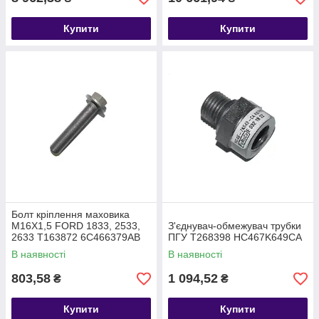
Купити
Купити
Болт кріплення маховика
M16X1,5 FORD 1833, 2533,
З'єднувач-обмежувач трубки
2633 T163872 6C466379AB
ПГУ T268398 HC467K649CA
В наявності
В наявності
803,58
1 094,52
₴
₴
Купити
Купити