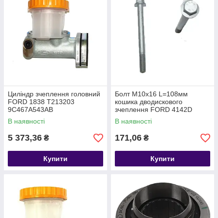
Циліндр зчеплення головний
Болт M10х16 L=108мм
FORD 1838 T213203
кошика дводискового
9C467A543AB
зчеплення FORD 4142D
1453141 W702042S442
В наявності
В наявності
5 373,36
171,06
₴
₴
Купити
Купити