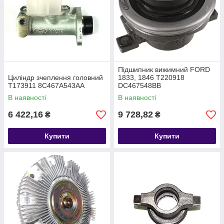
Підшипник вижимний FORD
Циліндр зчеплення головний
1833, 1846 T220918
T173911 8C467A543AA
DC467548BB
В наявності
В наявності
6 422,16
9 728,82
₴
₴
Купити
Купити