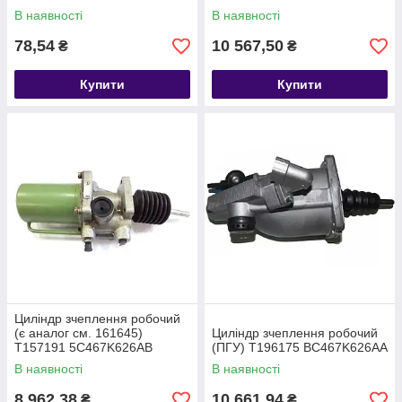
В наявності
В наявності
78,54
10 567,50
₴
₴
Купити
Купити
Циліндр зчеплення робочий
(є аналог см. 161645)
Циліндр зчеплення робочий
T157191 5C467K626AB
(ПГУ) T196175 BC467K626AA
В наявності
В наявності
8 962,38
10 661,94
₴
₴