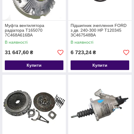
Муфта вентилятора
Підшипник зчеплення FORD
радіатора T165070
з дв. 240-300 HP T120345
7C468A616BA
3C467548BA
В наявності
В наявності
31 647,60
6 723,24
₴
₴
Купити
Купити