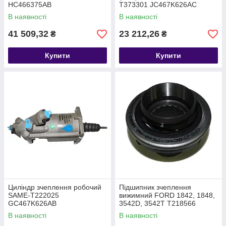
HC466375AB
T373301 JC467K626AC
В наявності
В наявності
41 509,32
23 212,26
₴
₴
Купити
Купити
Циліндр зчеплення робочий
Підшипник зчеплення
SAME-T222025
вижимний FORD 1842, 1848,
GC467K626AB
3542D, 3542T T218566
GC467548AA
В наявності
В наявності