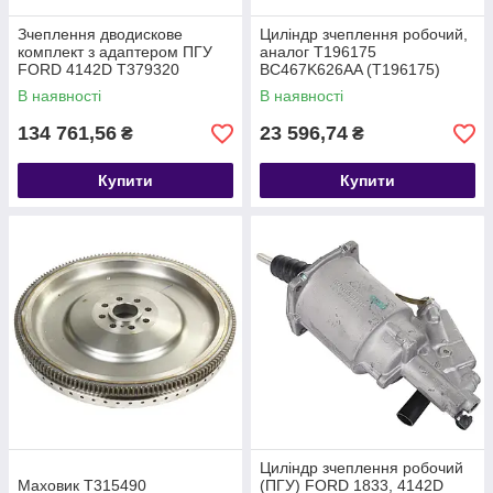
Зчеплення дводискове
Циліндр зчеплення робочий,
комплект з адаптером ПГУ
аналог T196175
FORD 4142D T379320
BC467K626AA (T196175)
KTGC467540HC
BC467K626AA
В наявності
В наявності
134 761,56
23 596,74
₴
₴
Купити
Купити
Циліндр зчеплення робочий
Маховик T315490
(ПГУ) FORD 1833, 4142D