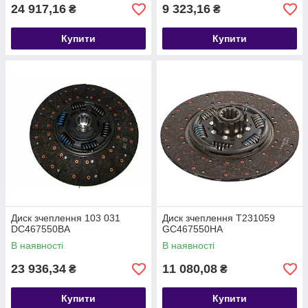
24 917,16
9 323,16
₴
₴
Купити
Купити
Диск зчеплення 103 031
Диск зчеплення T231059
DC467550BA
GC467550HA
В наявності
В наявності
23 936,34
11 080,08
₴
₴
Купити
Купити