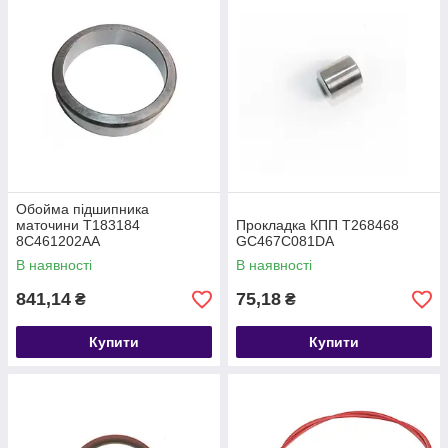
Обойма підшипника
маточини T183184
Прокладка КПП T268468
8C461202AA
GC467C081DA
В наявності
В наявності
841,14
75,18
₴
₴
Купити
Купити