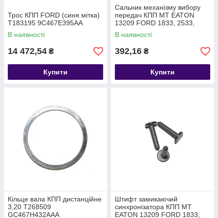
Сальник механізму вибору
Трос КПП FORD (синя мітка)
передач КПП МТ EATON
T183195 9C467E395AA
13209 FORD 1833, 2533,
2633 T268546 GC467D065FA
В наявності
В наявності
14 472,54
392,16
₴
₴
Купити
Купити
Кільце вала КПП дистанційне
Штифт замикаючий
3,20 T268509
синхронізатора КПП МТ
GC467H432AAA
EATON 13209 FORD 1833,