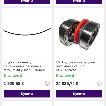
Купити
Купити
Трубка механізму
КМП підшипників задньої
перемикання передач з
маточини T210272
фітингами у зборі T154691
DC461225AA
7C467R356GA
В наявності
В наявності
1 529,58
24 835,74
₴
₴
Купити
Купити