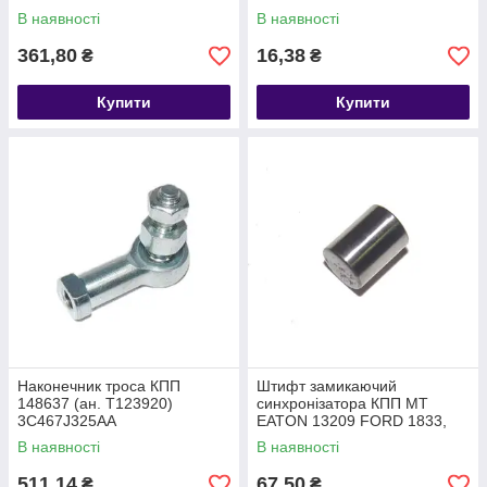
2533, 2633 T268512
В наявності
В наявності
GC467116CA
361,80
16,38
₴
₴
Купити
Купити
Наконечник троса КПП
Штифт замикаючий
148637 (ан. T123920)
синхронізатора КПП МТ
3C467J325AA
EATON 13209 FORD 1833,
2533, 2633 T268484
В наявності
В наявності
GC467116BA
511,14
67,50
₴
₴