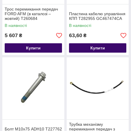
Трос перемикання передач
FORD AFM (в каталозі –
Пластина кабелю управління
жовтий) T260684
КПП T282955 GC467474CA
4C467E395A1C
В наявності
В наявності
5 607
63,60
₴
₴
Купити
Купити
Трубка механізму
Болт М10х75 ADH10 T227762
перемикання передач з