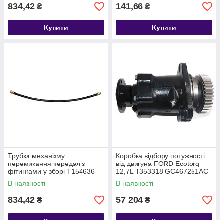
834,42
141,66
₴
₴
Купити
Купити
Трубка механізму
Коробка відбору потужності
перемикання передач з
від двигуна FORD Ecotorq
фітингами у зборі T154636
12,7L T353318 GC467251AC
7C467R356EA
В наявності
В наявності
834,42
57 204
₴
₴