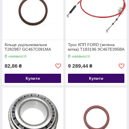
Кільце ущільнювальне
Трос КПП FORD (зелена
T282987 GC467C081MA
мітка) T183196 9C467E395BA
В наявності
В наявності
82,86
9 289,44
₴
₴
Купити
Купити