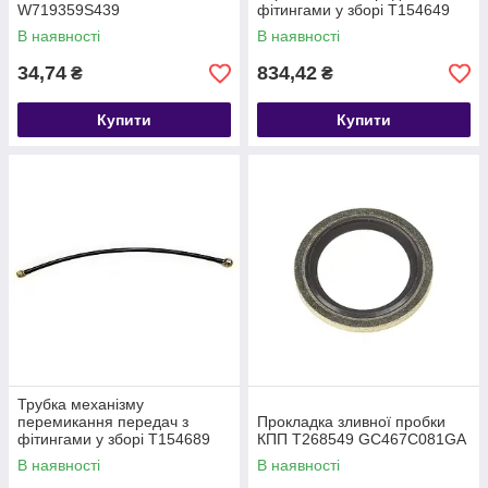
W719359S439
фітингами у зборі T154649
7C467R356CA
В наявності
В наявності
34,74
834,42
₴
₴
Купити
Купити
Трубка механізму
перемикання передач з
Прокладка зливної пробки
фітингами у зборі T154689
КПП T268549 GC467C081GA
7C467R356FA
В наявності
В наявності