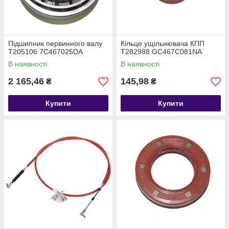
Підшипник первинного валу
Кільце ущільнювача КПП
T205106 7C467025DA
T282988 GC467C081NA
В наявності
В наявності
2 165,46
145,98
₴
₴
Купити
Купити