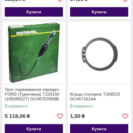
Купити
Купити
Трос перемикання передач
FORD (Туреччина) T224150
Кільце стопорне T268523
(105090227) GC467E395BB
GC467161AA
В наявності
В наявності
5 118,06
1,50
₴
₴
Купити
Купити