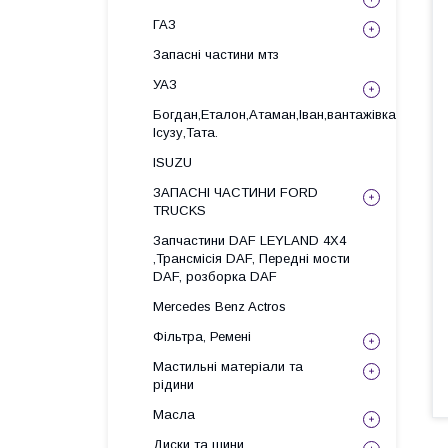
ГАЗ
Запасні частини мтз
УАЗ
Богдан,Еталон,Атаман,Іван,вантажівка
Ісузу,Тата.
ISUZU
ЗАПАСНІ ЧАСТИНИ FORD
TRUCKS
Запчастини DAF LEYLAND 4X4
,Трансмісія DAF, Передні мости
DAF, розборка DAF
Mercedes Benz Actros
Фільтра, Ремені
Мастильні матеріали та
рідини
Масла
Диски та шини