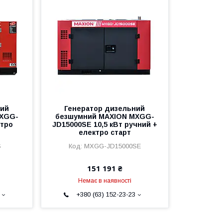
ний
Генератор дизельний
MXGG-
безшумний MAXION MXGG-
ктро
JD15000SE 10,5 кВт ручний +
електро старт
S
MXGG-JD15000SE
151 191 ₴
Немає в наявності
+380 (63) 152-23-23