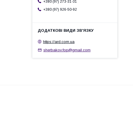
+380 (97) 273-31-31
+380 (97) 926-50-92
https://ard.com.ua
sherbakov.fop@gmail.com