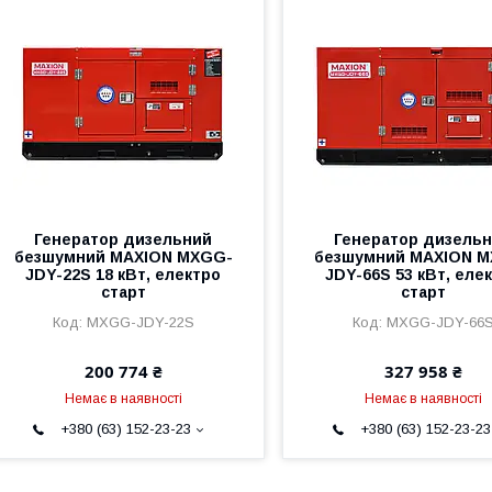
Генератор дизельний
Генератор дизель
безшумний MAXION MXGG-
безшумний MAXION 
JDY-22S 18 кВт, електро
JDY-66S 53 кВт, еле
старт
старт
MXGG-JDY-22S
MXGG-JDY-66
200 774 ₴
327 958 ₴
Немає в наявності
Немає в наявності
+380 (63) 152-23-23
+380 (63) 152-23-23