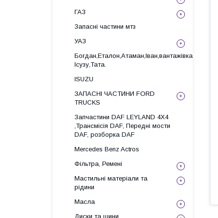
ГАЗ
Запасні частини мтз
УАЗ
Богдан,Еталон,Атаман,Іван,вантажівка
Ісузу,Тата.
ISUZU
ЗАПАСНІ ЧАСТИНИ FORD
TRUCKS
Запчастини DAF LEYLAND 4X4
,Трансмісія DAF, Передні мости
DAF, розборка DAF
Mercedes Benz Actros
Фільтра, Ремені
Мастильні матеріали та
рідини
Масла
Диски та шини