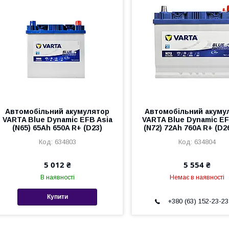
Автомобільний акумулятор
Автомобільний акуму
VARTA Blue Dynamic EFB Asia
VARTA Blue Dynamic EF
(N65) 65Ah 650A R+ (D23)
(N72) 72Ah 760A R+ (D26 
634803
634804
5 012 ₴
5 554 ₴
В наявності
Немає в наявності
Купити
+380 (63) 152-23-23