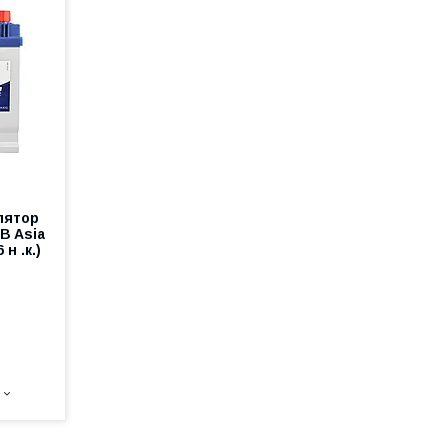
лятор
B Asia
н .к.)