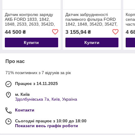
Датчик контролю заряду
Датчик забрудненості
Корп
АКБ FORD 1833, 1842,
паливного фільтра FORD
сепа
1848, 2533, 2633, 3542D,
1842, 1848, 3542D, 3542T,
част
3542T, 4142D T422291
4142D, F-MAX T218105
філь
44 500
3 155,94
4 6
₴
₴
GC4610C679AB
GC466C742AA
T14
Купити
Купити
Про нас
71% позитивних з 7 відгуків за рік
Працює з 14.11.2025
м. Київ
Здолбунівська 7а, Київ, Україна
Контакти
Сьогодні працює з 10:00 до 18:00
Показати весь графік роботи