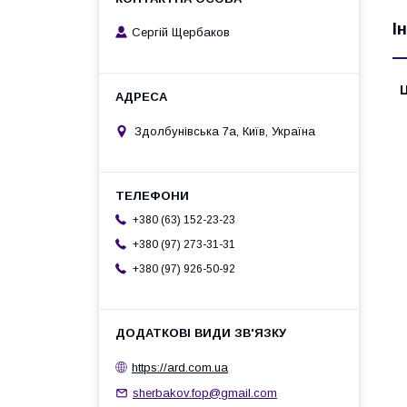
І
Сергій Щербаков
Ц
Здолбунівська 7а, Київ, Україна
+380 (63) 152-23-23
+380 (97) 273-31-31
+380 (97) 926-50-92
https://ard.com.ua
sherbakov.fop@gmail.com