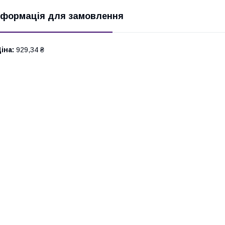
нформація для замовлення
іна:
929,34 ₴