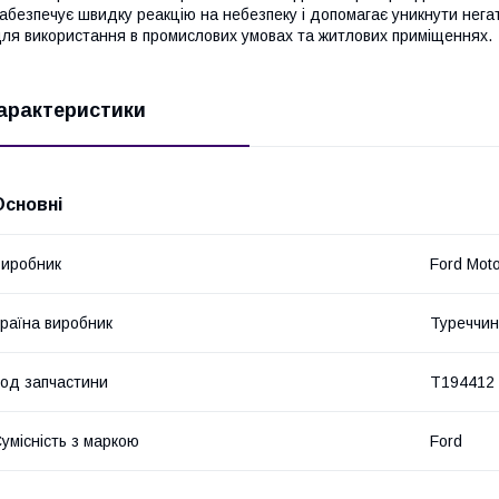
абезпечує швидку реакцію на небезпеку і допомагає уникнути негат
ля використання в промислових умовах та житлових приміщеннях.
арактеристики
Основні
иробник
Ford Mot
раїна виробник
Туреччи
од запчастини
T194412
умісність з маркою
Ford