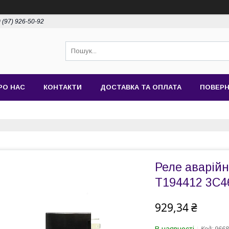
 (97) 926-50-92
РО НАС
КОНТАКТИ
ДОСТАВКА ТА ОПЛАТА
ПОВЕРН
Реле аварійн
T194412 3C4
929,34 ₴