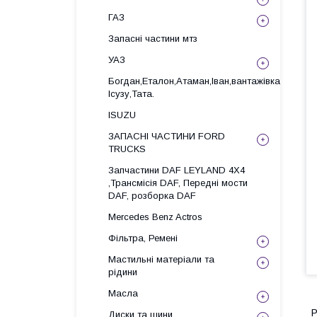
ГАЗ
Запасні частини мтз
УАЗ
Богдан,Еталон,Атаман,Іван,вантажівка
Ісузу,Тата.
ISUZU
ЗАПАСНІ ЧАСТИНИ FORD
TRUCKS
Запчастини DAF LEYLAND 4X4
,Трансмісія DAF, Передні мости
DAF, розборка DAF
Mercedes Benz Actros
Фільтра, Ремені
Мастильні матеріали та
рідини
Масла
Р
Диски та шини