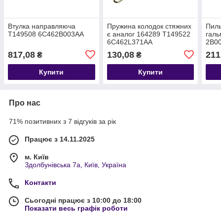
Втулка направляюча
Пружина колодок стяжних
Пиль
T149508 6C462B003AA
є аналог 164289 T149522
галь
6C462L371AA
2B0
(T1
817,08
130,08
211
₴
₴
Купити
Купити
Про нас
71% позитивних з 7 відгуків за рік
Працює з 14.11.2025
м. Київ
Здолбунівська 7а, Київ, Україна
Контакти
Сьогодні працює з 10:00 до 18:00
Показати весь графік роботи