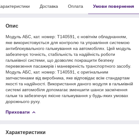
арактеристики
Доставка
Оплата
Умови повернення
Опис
Модуль АБС, кат. номер: T140591, є новітнім обладнанням,
яке використовується для контролю та управління системою
антиблокувального гальмування на автомобілях. Цей модуль
забезпечує точність, стабільність та надійність роботи
гальмівної системи, що дозволяє покращити безпеку
перевезення пасажирів і маневреність транспортного засобу.
Модуль АБС, кат. номер: T140591, є оригінальним
запчастинами від виробника, яке відповідає всім стандартам
якості та надійності. Використання даного модуля в гальмівній
системі автомобіля допомагає зменшити шанси засмічення
гальм та забезпечує якісне гальмування у будь-яких умовах
дорожнього руху.
Приховати
Характеристики