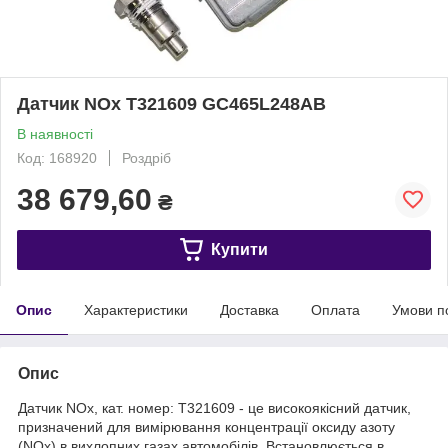
Датчик NOx T321609 GC465L248AB
В наявності
Код: 168920
Роздріб
38 679,60
₴
Купити
Опис
Характеристики
Доставка
Оплата
Умови п
Опис
Датчик NOx, кат. номер: T321609 - це високоякісний датчик,
призначений для вимірювання концентрації оксиду азоту
(NOx) в вихлопних газах автомобілів. Встановлюється в