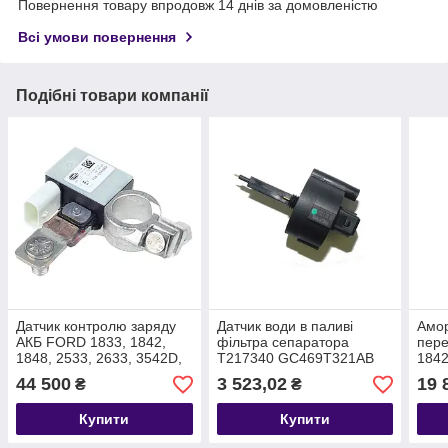
Повернення товару впродовж 14 днів за домовленістю
Всі умови повернення
Подібні товари компанії
Датчик контролю заряду
Датчик води в паливі
Амор
АКБ FORD 1833, 1842,
фільтра сепаратора
пер
1848, 2533, 2633, 3542D,
T217340 GC469T321AB
1842
3542T, 4142D T422291
T38
44 500
3 523,02
19 
₴
₴
GC4610C679AB
Купити
Купити