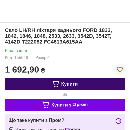
Скло LH/RH ліхтаря заднього FORD 1833,
1842, 1846, 1848, 2533, 2633, 3542D, 3542T,
4142D T222082 FC4613A615AA
В наявності
Код: 155049
Роздріб
1 692,90
₴
Купити
або
Купити з
Що таке купити з Пром?
Замовлення під захистом