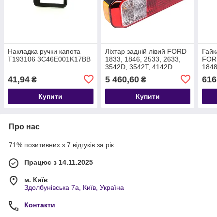
Накладка ручки капота
Ліхтар задній лівий FORD
Гайк
T193106 3C46E001K17BB
1833, 1846, 2533, 2633,
FORD
3542D, 3542T, 4142D
1848
T414437 EC4613405AD
3542
41,94
5 460,60
616
₴
₴
T19
Купити
Купити
Про нас
71% позитивних з 7 відгуків за рік
Працює з 14.11.2025
м. Київ
Здолбунівська 7а, Київ, Україна
Контакти