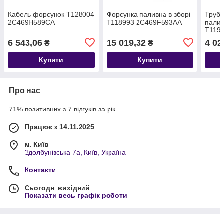
Кабель форсунок T128004
Форсунка паливна в зборі
Труб
2C469H589CA
T118993 2C469F593AA
пали
T11
6 543,06
15 019,32
4 0
₴
₴
Купити
Купити
Про нас
71% позитивних з 7 відгуків за рік
Працює з 14.11.2025
м. Київ
Здолбунівська 7а, Київ, Україна
Контакти
Сьогодні вихідний
Показати весь графік роботи