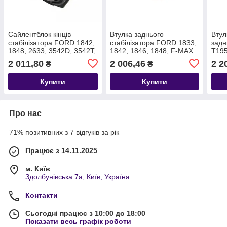
Сайлентблок кінців
Втулка заднього
Втул
стабілізатора FORD 1842,
стабілізатора FORD 1833,
зад
1848, 2633, 3542D, 3542T,
1842, 1846, 1848, F-MAX
T19
4142D, F-MAX T179273
T178953 9C464A037AA
2 011,80
2 006,46
2 2
₴
₴
9C465G483AA
Купити
Купити
Про нас
71% позитивних з 7 відгуків за рік
Працює з 14.11.2025
м. Київ
Здолбунівська 7а, Київ, Україна
Контакти
Сьогодні працює з 10:00 до 18:00
Показати весь графік роботи