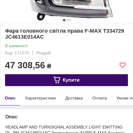
Фара головного світла права F-MAX T334729
JC4613E014AC
В наявності
Код: 171570
Роздріб
47 308,56
₴
Купити
Опис
Характеристики
Доставка
Оплата
Умови п
Опис
HEADLAMP AND TURNSIGNAL ASSEMBLY LIGHT EMITTING
DI_ RH JC4613E014AC Застосування: FORD F-MAX Аналоги: