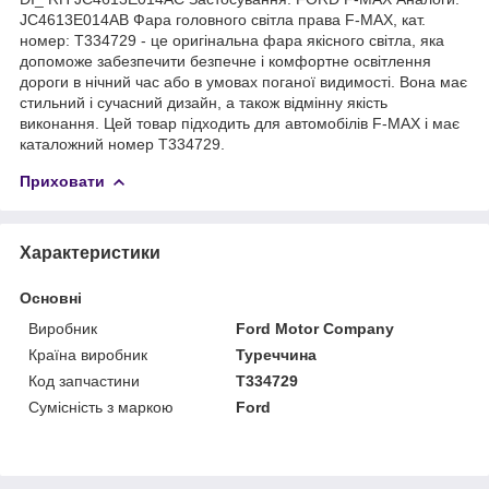
JC4613E014AB Фара головного світла права F-MAX, кат.
номер: T334729 - це оригінальна фара якісного світла, яка
допоможе забезпечити безпечне і комфортне освітлення
дороги в нічний час або в умовах поганої видимості. Вона має
стильний і сучасний дизайн, а також відмінну якість
виконання. Цей товар підходить для автомобілів F-MAX і має
каталожний номер T334729.
Приховати
Характеристики
Основні
Виробник
Ford Motor Company
Країна виробник
Туреччина
Код запчастини
T334729
Сумісність з маркою
Ford