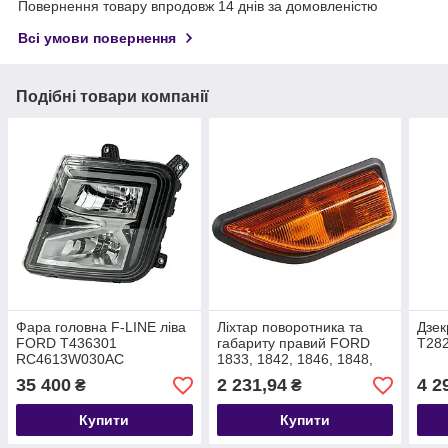
Повернення товару впродовж 14 днів за домовленістю
Всі умови повернення
Подібні товари компанії
Фара головна F-LINE ліва
Ліхтар поворотника та
Дзек
FORD T436301
габариту правий FORD
T28
RC4613W030AC
1833, 1842, 1846, 1848,
2533, 2633, F-LINE
35 400
2 231,94
4 2
₴
₴
T213202 DC4613B376AC
Купити
Купити