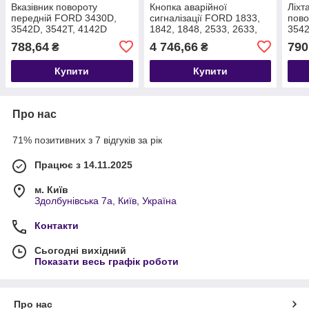
Вказівник повороту
Кнопка аварійної
Ліхт
передній FORD 3430D,
сигналізації FORD 1833,
пов
3542D, 3542T, 4142D
1842, 1848, 2533, 2633,
3542
T300227 4C4613368CB
3542D, 3542T, 4142D
Туре
788,64
4 746,66
790
₴
₴
T219048 GC4613A350AA
GC4
GC4
Купити
Купити
Про нас
71% позитивних з 7 відгуків за рік
Працює з 14.11.2025
м. Київ
Здолбунівська 7а, Київ, Україна
Контакти
Сьогодні вихідний
Показати весь графік роботи
Про нас