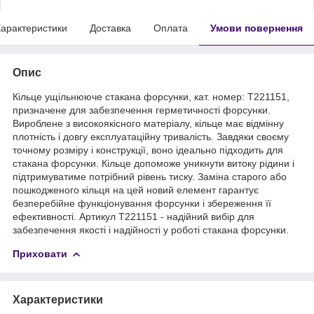
арактеристики
Доставка
Оплата
Умови повернення
Опис
Кільце ущільнююче стакана форсунки, кат. номер: T221151,
призначене для забезпечення герметичності форсунки.
Вироблене з високоякісного матеріалу, кільце має відмінну
плотність і довгу експлуатаційну тривалість. Завдяки своєму
точному розміру і конструкції, воно ідеально підходить для
стакана форсунки. Кільце допоможе уникнути витоку рідини і
підтримуватиме потрібний рівень тиску. Заміна старого або
пошкодженого кільця на цей новий елемент гарантує
безперебійне функціонування форсунки і збереження її
ефективності. Артикул T221151 - надійний вибір для
забезпечення якості і надійності у роботі стакана форсунки.
Приховати
Характеристики