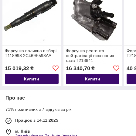
Форсунка паливна в зборі
Форсунка реагента
Форс
T118993 2C469F593AA
нейтралізації вихлопних
T21
газів T218841
GC465J281AA
15 019,32
16 340,70
40 
₴
₴
Купити
Купити
Про нас
71% позитивних з 7 відгуків за рік
Працює з 14.11.2025
м. Київ
Здолбунівська 7а, Київ, Україна