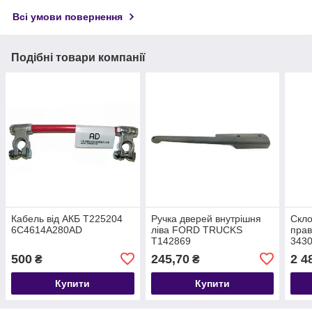
Всі умови повернення
Подібні товари компанії
Кабель від АКБ T225204
Ручка дверей внутрішня
Скло
6C4614A280AD
ліва FORD TRUCKS
пра
T142869
343
3C46E24181AELD
3C4
500
245,70
2 4
₴
₴
Купити
Купити