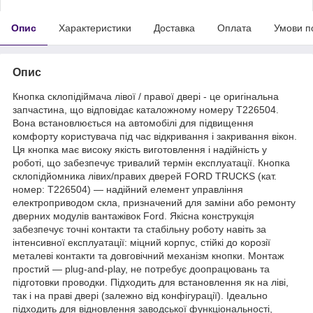
Опис
Характеристики
Доставка
Оплата
Умови п
Опис
Кнопка склопідіймача лівої / правої двері - це оригінальна
запчастина, що відповідає каталожному номеру T226504.
Вона встановлюється на автомобілі для підвищення
комфорту користувача під час відкривання і закривання вікон.
Ця кнопка має високу якість виготовлення і надійність у
роботі, що забезпечує тривалий термін експлуатації. Кнопка
склопідйомника лівих/правих дверей FORD TRUCKS (кат.
номер: T226504) — надійний елемент управління
електроприводом скла, призначений для заміни або ремонту
дверних модулів вантажівок Ford. Якісна конструкція
забезпечує точні контакти та стабільну роботу навіть за
інтенсивної експлуатації: міцний корпус, стійкі до корозії
металеві контакти та довговічний механізм кнопки. Монтаж
простий — plug-and-play, не потребує доопрацювань та
підготовки проводки. Підходить для встановлення як на ліві,
так і на праві двері (залежно від конфігурації). Ідеально
підходить для відновлення заводської функціональності,