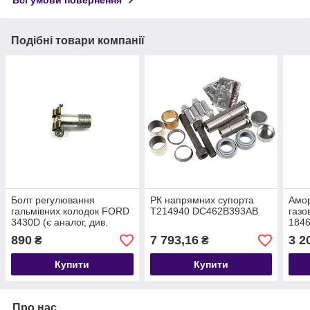
Подібні товари компанії
Болт регулювання
РК напрямних супорта
Амор
гальмівних колодок FORD
T214940 DC462B393AB
газо
3430D (є аналог, див.
1846
164286) T187593
3542
890
7 793,16
3 2
₴
₴
6C462A105AB
T35
Купити
Купити
Про нас