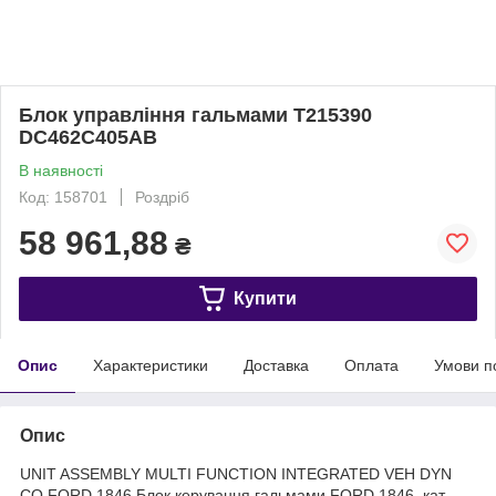
Блок управління гальмами T215390
DC462C405AB
В наявності
Код: 158701
Роздріб
58 961,88
₴
Купити
Опис
Характеристики
Доставка
Оплата
Умови п
Опис
UNIT ASSEMBLY MULTI FUNCTION INTEGRATED VEH DYN
CO FORD 1846 Блок керування гальмами FORD 1846, кат.