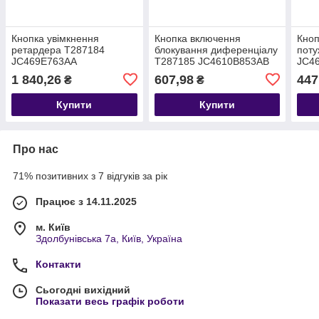
Кнопка увімкнення
Кнопка включення
Кноп
ретардера T287184
блокування диференціалу
поту
JC469E763AA
T287185 JC4610B853AB
JC4
1 840,26
607,98
447
₴
₴
Купити
Купити
Про нас
71% позитивних з 7 відгуків за рік
Працює з 14.11.2025
м. Київ
Здолбунівська 7а, Київ, Україна
Контакти
Сьогодні вихідний
Показати весь графік роботи