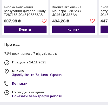
Кнопка включення
Кнопка включення
Кноп
блокування диференціалу
маневра T287233
поту
T287185 JC4610B853AB
JC4614G665AA
JC4
607,98
494,28
447
₴
₴
Купити
Купити
Про нас
71% позитивних з 7 відгуків за рік
Працює з 14.11.2025
м. Київ
Здолбунівська 7а, Київ, Україна
Контакти
Сьогодні вихідний
Показати весь графік роботи