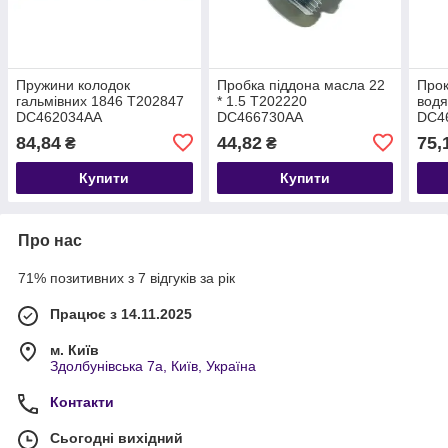
Пружини колодок
Пробка піддона масла 22
Про
гальмівних 1846 T202847
* 1.5 T202220
водя
DC462034AA
DC466730AA
DC4
84,84
44,82
75,
₴
₴
Купити
Купити
Про нас
71% позитивних з 7 відгуків за рік
Працює з 14.11.2025
м. Київ
Здолбунівська 7а, Київ, Україна
Контакти
Сьогодні вихідний