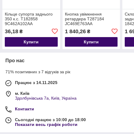
Кільце супорта заднього
Кнопка увімкнення
Скло
350 к.с. T182858
ретардера T287184
задн
9C462A102AA
JC469E763AA
1842
2633
36,18
1 840,26
1 6
₴
₴
414
FC4
Купити
Купити
Про нас
71% позитивних з 7 відгуків за рік
Працює з 14.11.2025
м. Київ
Здолбунівська 7а, Київ, Україна
Контакти
Сьогодні працює з 10:00 до 18:00
Показати весь графік роботи