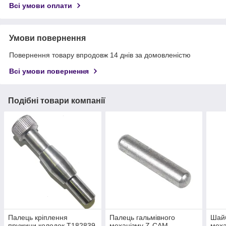
Всі умови оплати
Умови повернення
Повернення товару впродовж 14 днів за домовленістю
Всі умови повернення
Подібні товари компанії
Палець кріплення
Палець гальмівного
Шайб
пружини колодок T182839
механізму Z-CAM
мех