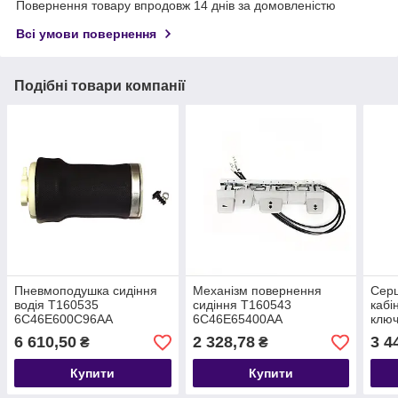
Повернення товару впродовж 14 днів за домовленістю
Всі умови повернення
Подібні товари компанії
Пневмоподушка сидіння
Механізм повернення
Серц
водія T160535
сидіння T160543
кабі
6C46E600C96AA
6C46E65400AA
клю
343
6 610,50
2 328,78
3 4
₴
₴
6C4
Купити
Купити