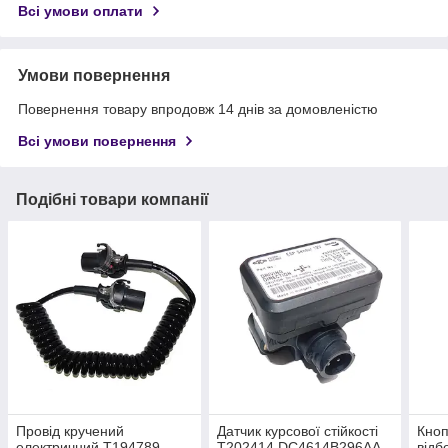
Всі умови оплати
Умови повернення
Повернення товару впродовж 14 днів за домовленістю
Всі умови повернення
Подібні товари компанії
Провід кручений
Датчик курсової стійкості
Кноп
електричний T194789
T202414 DC4614B296AA
відб