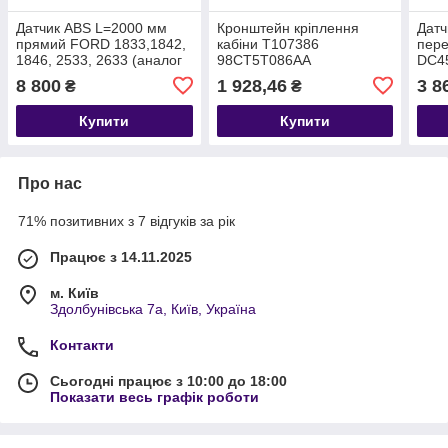
Датчик ABS L=2000 мм
Кронштейн кріплення
Датч
прямий FORD 1833,1842,
кабіни T107386
пере
1846, 2533, 2633 (аналог
98CT5T086AA
DC4
122321) T333772
8 800
1 928,46
3 8
₴
₴
DC462B372AC
Купити
Купити
Про нас
71% позитивних з 7 відгуків за рік
Працює з 14.11.2025
м. Київ
Здолбунівська 7а, Київ, Україна
Контакти
Сьогодні працює з 10:00 до 18:00
Показати весь графік роботи