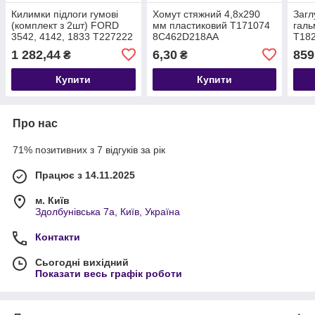
Килимки підлоги гумові
Хомут стяжний 4,8x290
Загл
(комплект з 2шт) FORD
мм пластиковий T171074
галь
3542, 4142, 1833 T227222
8C462D218AA
T18
GC46C13010AA
1 282,44
6,30
859
₴
₴
Купити
Купити
Про нас
71% позитивних з 7 відгуків за рік
Працює з 14.11.2025
м. Київ
Здолбунівська 7а, Київ, Україна
Контакти
Сьогодні вихідний
Показати весь графік роботи