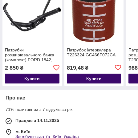
Патрубки
Патрубок інтеркулера
Патр
розширювального бачка
T226324 GC466F072CA
роз
(комплект) FORD 1842,
T23
1848, 3542D, 3542T,
2 850
819,48
988
₴
₴
4142D T401133
GC468A507AE
Купити
Купити
Про нас
71% позитивних з 7 відгуків за рік
Працює з 14.11.2025
м. Київ
Здолбунівська 7а, Київ, Україна