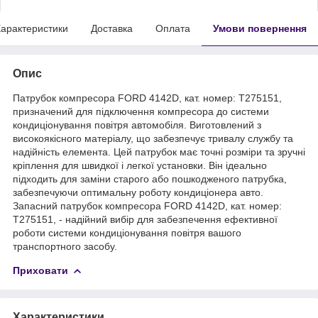
арактеристики
Доставка
Оплата
Умови повернення
Опис
Патрубок компресора FORD 4142D, кат. номер: T275151,
призначений для підключення компресора до системи
кондиціонування повітря автомобіля. Виготовлений з
високоякісного матеріалу, що забезпечує тривалу службу та
надійність елемента. Цей патрубок має точні розміри та зручні
кріплення для швидкої і легкої установки. Він ідеально
підходить для заміни старого або пошкодженого патрубка,
забезпечуючи оптимальну роботу кондиціонера авто.
Запасний патрубок компресора FORD 4142D, кат. номер:
T275151, - надійний вибір для забезпечення ефективної
роботи системи кондиціонування повітря вашого
транспортного засобу.
Приховати
Характеристики