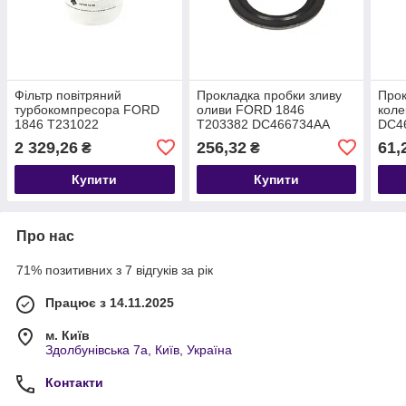
Фільтр повітряний
Прокладка пробки зливу
Прок
турбокомпресора FORD
оливи FORD 1846
коле
1846 T231022
T203382 DC466734AA
DC4
DC469N492AB
2 329,26
256,32
61,
₴
₴
Купити
Купити
Про нас
71% позитивних з 7 відгуків за рік
Працює з 14.11.2025
м. Київ
Здолбунівська 7а, Київ, Україна
Контакти