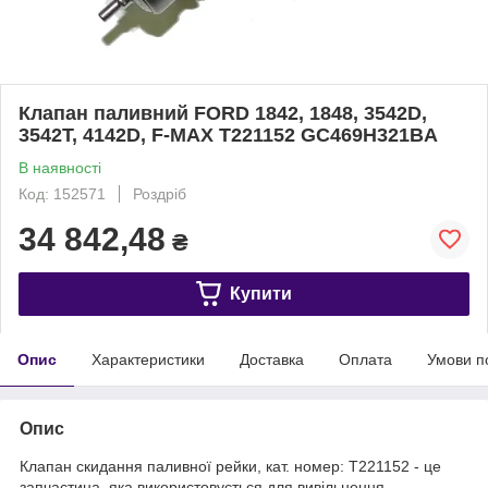
Клапан паливний FORD 1842, 1848, 3542D,
3542T, 4142D, F-MAX T221152 GC469H321BA
В наявності
Код: 152571
Роздріб
34 842,48
₴
Купити
Опис
Характеристики
Доставка
Оплата
Умови п
Опис
Клапан скидання паливної рейки, кат. номер: T221152 - це
запчастина, яка використовується для вивільнення