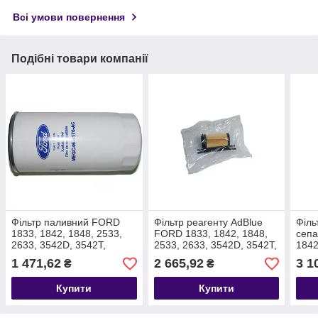
Всі умови повернення
Подібні товари компанії
Фільтр паливний FORD
Фільтр реагенту AdBlue
Філь
1833, 1842, 1848, 2533,
FORD 1833, 1842, 1848,
сепа
2633, 3542D, 3542T,
2533, 2633, 3542D, 3542T,
1842
4142D, 1845 T333152
4142D, F-MAX, F-LI
3542
1 471,62
2 665,92
3 1
₴
₴
MEGC469176AC
T221046 GC465L264AA
MAX
MEG
Купити
Купити